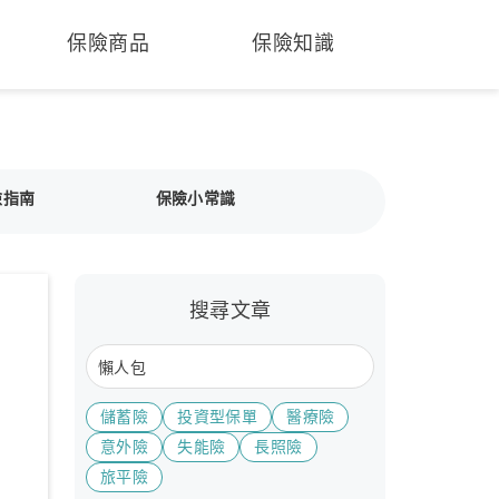
保險商品
保險知識
險指南
保險小常識
搜尋文章
儲蓄險
投資型保單
醫療險
意外險
失能險
長照險
旅平險