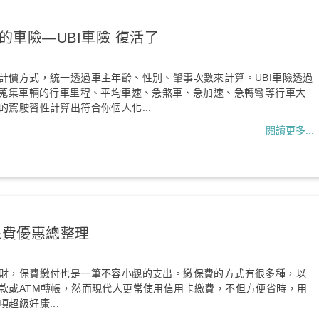
的車險—UBI車險 復活了
計價方式，統一透過車主年齡、性別、肇事次數來計算。UBI車險透過
，蒐集車輛的行車里程、平均車速、急煞車、急加速、急轉彎等行車大
的駕駛習性計算出符合你個人化...
閱讀更多...
保費優惠總整理
財，保費繳付也是一筆不容小覷的支出。繳保費的方式有很多種，以
款或ATM轉帳，然而現代人更常使用信用卡繳費，不但方便省時，用
超級好康...