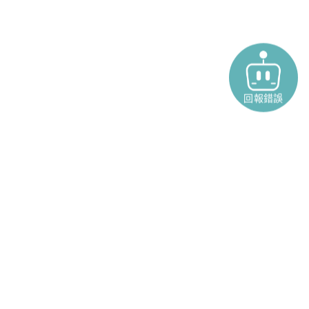
回報錯誤
款
產品
聯絡我們
寵物險
機車險
汽車險