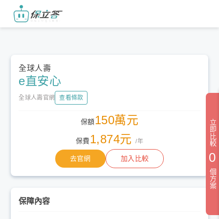
全球人壽
e直安心
全球人壽官網
查看條款
150萬元
保額
立即比較
1,874元
保費
/年
0
去官網
加入比較
個方案
保障內容