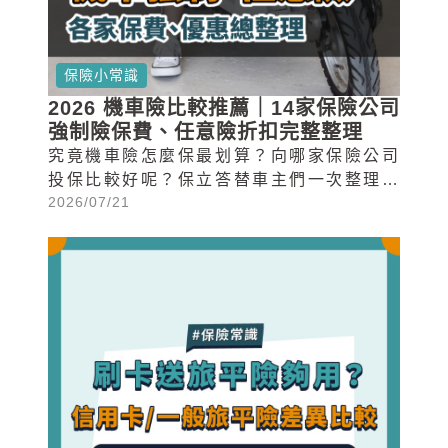
保險小常識
2026 機車險比較推薦｜14家保險公司
強制險保費、任意險折扣完整整理
究竟機車險怎麼保最划算？向哪家保險公司
投保比較好呢？保立答替車主們一次整理了
2026/07/21
投保機車險最在意的各項條件總整理，想知
道各家保險公司機車強制險一年多少錢、任
意險哪家折扣最高嗎？馬上往下看下去！