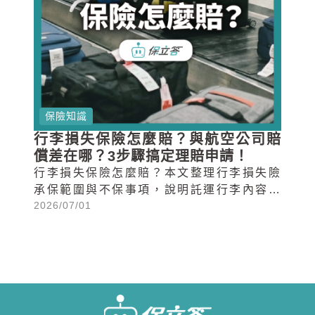
保險知識
行李損失保險怎麼賠？與航空公司賠
償差在哪？3步驟搞定理賠申請！
行李損失保險怎麼賠？本文整理行李損失險
承保範圍與不保事項，說明託運行李內容物
2026/07/01
遺失、旅途中遭竊或搶奪等常見情境該如何
理賠，並提供3步驟理賠申請流程。