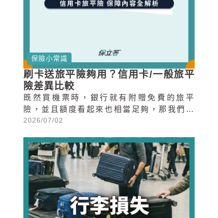
保險小常識
刷卡送旅平險夠用？信用卡/一般旅平
險差異比較
既然買機票時，銀行就有附贈免費的旅平
險，並且額度看起來也相當足夠，那我們出
2026/07/02
國時還有需要自己另外買海外旅平險嗎？今
天就要來跟大家分享信用卡贈送旅平險的內
容，以及其與一般的旅平險的差異總整理！