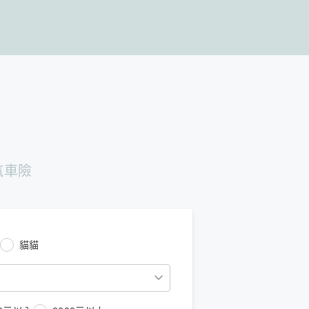
汽車險
貓貓