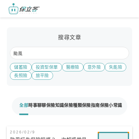
搜尋文章
儲蓄險
投資型保單
醫療險
意外險
失能險
長照險
旅平險
全部
時事聊聊
保險知識
保險種類
保險指南
保險小常識
2026/02/9