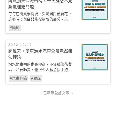
颱風損失保險賠嗎？一次解惑常見
颱風理賠問題
每每在颱風離開後，受災居民便要花上
許多時間與金錢修復損壞的部分，天災
造成的損失除了只能自認倒霉，有沒有
#颱風
保險能提供保障呢？今天保立答就要來
跟大家分享，颱風常見損失，是否能用
保險理賠。
2022/10/19
颱風天，愛車泡水汽車全險竟然無
法理賠
泡水對車輛的傷害極高，不僅維修花費
高，若要轉賣，也很少人願意接手泡水
車。若泡水到一定程度，往往都只能報
#汽車保險
#颱風
廢處理。若百萬新車最後因泡水而直接
報廢了，這筆龐大的損失是否能用車險
保障呢？今天就讓我們一起了解，我們
已顯示全部文章 :)
保的車險是否有理賠車輛因颱風泡水的
損失吧！