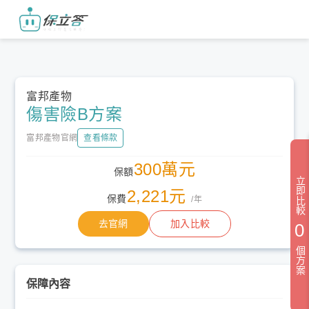
富邦產物
傷害險B方案
富邦產物官網
查看條款
300萬元
保額
立即比較
2,221元
保費
/年
去官網
加入比較
0
個方案
保障內容