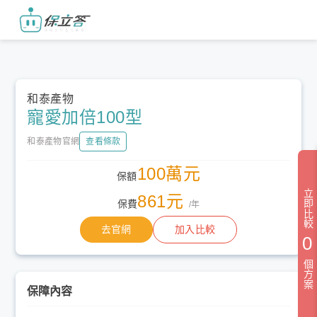
和泰產物
寵愛加倍100型
和泰產物官網
查看條款
100萬元
保額
立即比較
861元
保費
/年
去官網
加入比較
0
個方案
保障內容