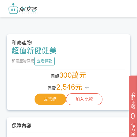
和泰產物
超值新健健美
和泰產物官網
查看條款
300萬元
保額
2,546元
保費
/年
立即比較
去官網
加入比較
0
個方案
保障內容