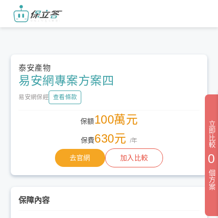
泰安產物
易安網專案方案四
易安網保經
查看條款
100萬元
保額
立即比較
630元
保費
/年
0
去官網
加入比較
個方案
保障內容