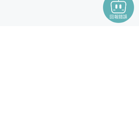
回報錯誤
款
產品
聯絡我們
寵物險
機車險
汽車險
意外險
旅綜險