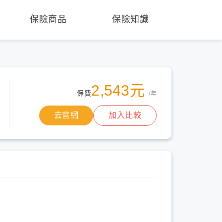
保險商品
保險知識
2,543元
保費
/年
去官網
加入比較