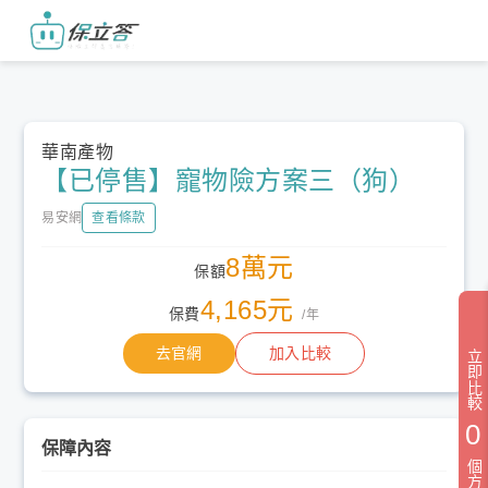
華南產物
【已停售】寵物險方案三（狗）
易安網
查看條款
8萬元
保額
4,165元
保費
/年
去官網
加入比較
立即比較
0
保障內容
個方案