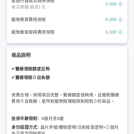
旅遊行程取消費用保險
5,000 元
每次限額,最高1次
寵物喪葬費用保險
6,000 元
寵物重新取得費用保險
5,000 元
商品說明
✔醫療理賠額度足夠
✔醫療理賠０自負額
保費合理，保障項目完整，醫療額度很夠用，且寵物醫療
費用０自負額，是所有寵物險理賠限制相對少的商品。
投保年齡限制:
6個月至8歲
身份認證方式:
晶片序號/體檢證明/注射疫苗證明+三個月
內正面含四肢照片