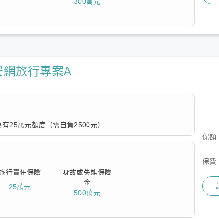
300萬元
安網旅行專案A
有25萬元額度（需自負2500元）
保額
費相對便宜，有緊急救援費用限額10萬但無傷害醫療保障的額
保費
旅行責任保險
身故或失能保險
金
25萬元
500萬元