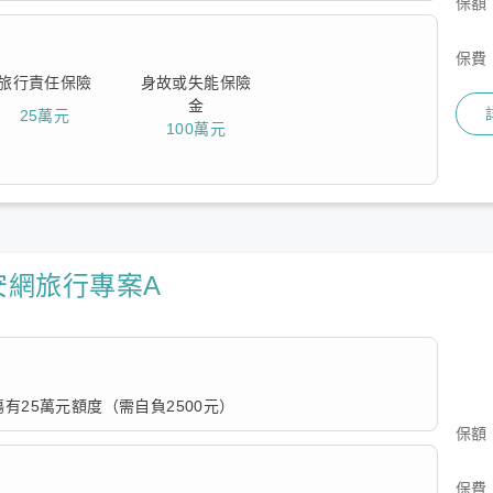
保額
費相對便宜，有緊急救援費用限額10萬但無傷害醫療保障的額
保費
旅行責任保險
身故或失能保險
金
25萬元
100萬元
安網旅行專案A
有25萬元額度（需自負2500元）
保額
費相對便宜，有緊急救援費用限額10萬但無傷害醫療保障的額
保費