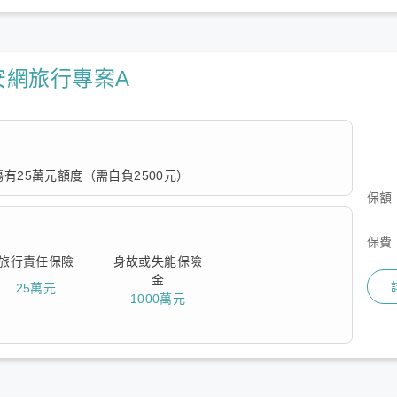
安網旅行專案A
有25萬元額度（需自負2500元）
保額
費相對便宜，有緊急救援費用限額10萬但無傷害醫療保障的額
保費
旅行責任保險
身故或失能保險
金
25萬元
1000萬元