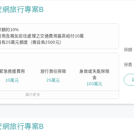
安網旅行專案B
額的10%
費用及親友前往處理之交通費用最高給付10萬
有25萬元額度（需自負2500元）
保額
為傷害醫療費用，還有緊急救援費用10萬及賠償他人受傷或財
例如在逛街時把店家東西弄壞），旅平醫療雙重保障、內容較齊
保費
緊急救援費用
旅行責任保險
身故或失能保險
金
10萬元
25萬元
100萬元
顯示更多
安網旅行專案B