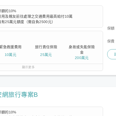
額的10%
費用及親友前往處理之交通費用最高給付10萬
有25萬元額度（需自負2500元）
保額
為傷害醫療費用，還有緊急救援費用10萬及賠償他人受傷或財
例如在逛街時把店家東西弄壞），旅平醫療雙重保障、內容較齊
保費
緊急救援費用
旅行責任保險
身故或失能保險
金
10萬元
25萬元
200萬元
顯示更多
安網旅行專案B
額的10%