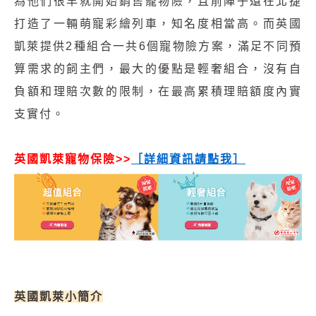
為他們很早就開始銷售寵物險，且前陣子還在北捷
打造了一輛萌寵彩繪列車，知名度相當高。而英國
凱萊提供2種組合一共6個寵物險方案，滿足不同預
算需求的飼主們，最大的優點是輕奢組合，沒有自
負額和理賠次數的限制，在最高累積理賠額度內實
支實付。
英國凱萊寵物保險>>
［
詳細資訊請點我
］
英國凱萊小簡介