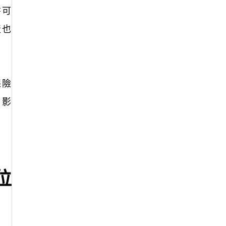
書可
產也
保險
，影
位