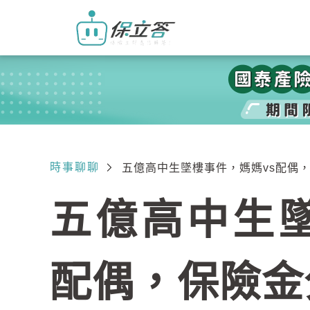
時事聊聊
五億高中生墜樓事件，媽媽vs配偶
五億高中生墜
配偶，保險金