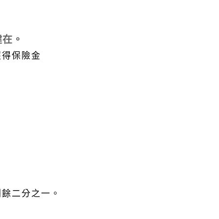
健在。
獲得保險金
剩餘二分之一。