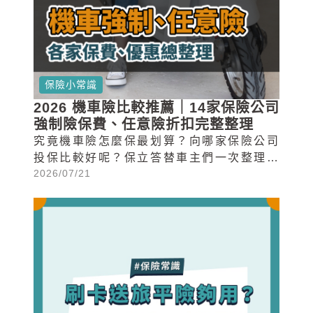
保險小常識
2026 機車險比較推薦｜14家保險公司
強制險保費、任意險折扣完整整理
究竟機車險怎麼保最划算？向哪家保險公司
投保比較好呢？保立答替車主們一次整理了
2026/07/21
投保機車險最在意的各項條件總整理，想知
道各家保險公司機車強制險一年多少錢、任
意險哪家折扣最高嗎？馬上往下看下去！