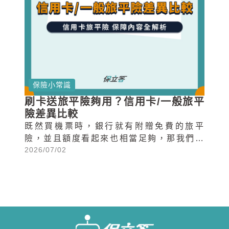
保險小常識
刷卡送旅平險夠用？信用卡/一般旅平
險差異比較
既然買機票時，銀行就有附贈免費的旅平
險，並且額度看起來也相當足夠，那我們出
2026/07/02
國時還有需要自己另外買海外旅平險嗎？今
天就要來跟大家分享信用卡贈送旅平險的內
容，以及其與一般的旅平險的差異總整理！