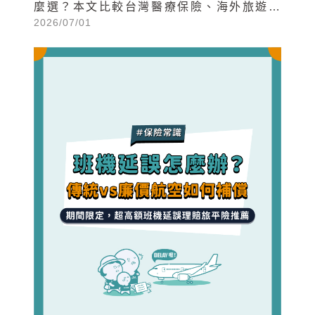
麼選？本文比較台灣醫療保險、海外旅遊保
2026/07/01
險與海外打工度假/留學保險差異，並解析保
障內容、保費實例，帶你一次看懂海外醫療
費用與保險選擇重點。