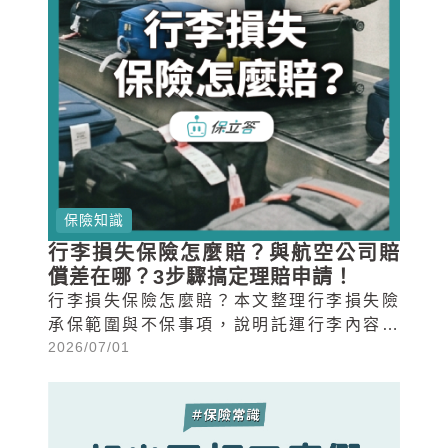
保險知識
行李損失保險怎麼賠？與航空公司賠
償差在哪？3步驟搞定理賠申請！
行李損失保險怎麼賠？本文整理行李損失險
承保範圍與不保事項，說明託運行李內容物
2026/07/01
遺失、旅途中遭竊或搶奪等常見情境該如何
理賠，並提供3步驟理賠申請流程。