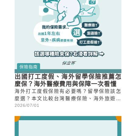
保險指南
出國打工度假、海外留學保險推薦怎
麼保？海外醫療費用與保障一次看懂
海外打工度假保險有必要嗎？留學保險該怎
麼選？本文比較台灣醫療保險、海外旅遊保
2026/07/01
險與海外打工度假/留學保險差異，並解析保
障內容、保費實例，帶你一次看懂海外醫療
費用與保險選擇重點。