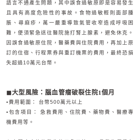
語言不通產生問題，其中誤食過敏原即是容易發生
且具有高度危險性的事故。食物過敏輕則面部腫
脹、尋麻疹，萬一嚴重導致氣管收窄造成呼吸困
難，便須緊急送往醫院施打腎上腺素，避免休克。
因誤食過敏原住院，醫藥費與住院費用，再加上原
訂的住宿、行程票券與重訂機票的費用，最終恐損
失超過10萬元台幣。
◼︎大型風險：腦血管瘤破裂住院1個月
•費用範圍： 台幣500萬元以上
•包含項目： 急救費用、住院費、藥物費、醫療專
機費用等。