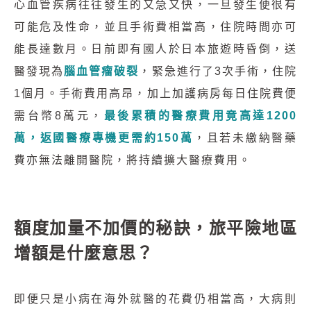
心血管疾病往往發生的又急又快，一旦發生便很有
可能危及性命，並且手術費相當高，住院時間亦可
能長達數月。日前即有國人於日本旅遊時昏倒，送
醫發現為
腦血管瘤破裂
，緊急進行了3次手術，住院
1個月。手術費用高昂，加上加護病房每日住院費便
需台幣8萬元，
最後累積的醫療費用竟高達1200
萬，返國醫療專機更需約150萬
，且若未繳納醫藥
費亦無法離開醫院，將持續擴大醫療費用。
額度加量不加價的秘訣，旅平險地區
增額是什麼意思？
即便只是小病在海外就醫的花費仍相當高，大病則