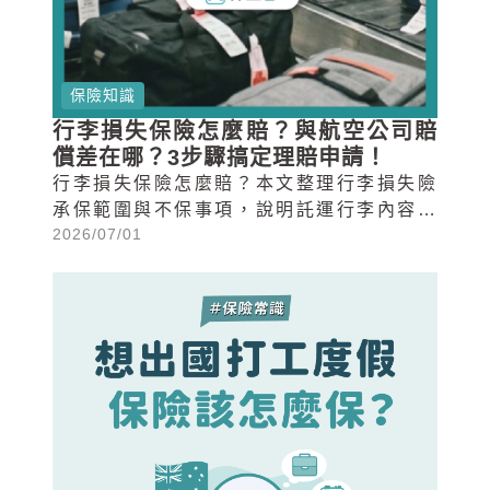
保險知識
行李損失保險怎麼賠？與航空公司賠
償差在哪？3步驟搞定理賠申請！
行李損失保險怎麼賠？本文整理行李損失險
承保範圍與不保事項，說明託運行李內容物
2026/07/01
遺失、旅途中遭竊或搶奪等常見情境該如何
理賠，並提供3步驟理賠申請流程。