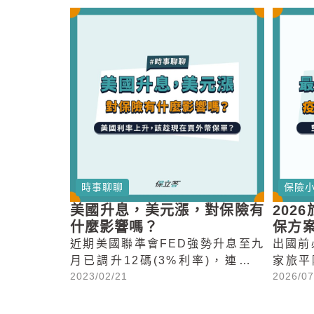
時事聊聊
保險
美國升息，美元漲，對保險有
202
什麼影響嗎？
保方
低？
近期美國聯準會FED強勢升息至九
出國前
月已調升12碼(3%利率)，連帶影
家旅平
2023/02/21
2026/07
響全球央行跟進調升利率，台灣也
大人小
不例外跟進調升半碼，影響到台灣
保選擇
金融市場包含股市、債券、房貸、