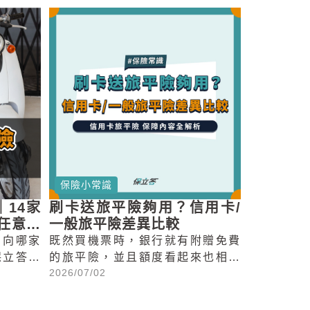
保險小常識
刷卡送旅平險夠用？信用卡/
｜14家
一般旅平險差異比較
任意險
既然買機票時，銀行就有附贈免費
？向哪家
的旅平險，並且額度看起來也相當
保立答替
2026/07/02
足夠，那我們出國時還有需要自己
車險最在
另外買海外旅平險嗎？今天就要來
知道各家
跟大家分享信用卡贈送旅平險的內
多少錢、