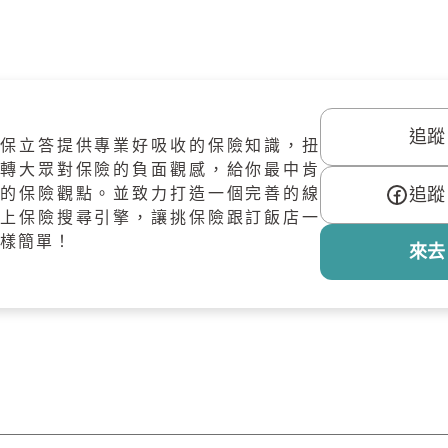
追蹤 
保立答提供專業好吸收的保險知識，扭
轉大眾對保險的負面觀感，給你最中肯
的保險觀點。並致力打造一個完善的線
追蹤 
上保險搜尋引擎，讓挑保險跟訂飯店一
樣簡單！
來去