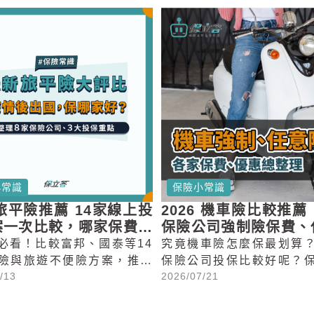
小常識
保險小常識
6旅平險推薦 14家線上投
2026 機車險比較推薦
案一次比較，哪家保費最
保險公司強制險保費、
折扣完整整理
必看！比較富邦、國泰等14
究竟機車險怎麼保最划算
險與旅遊不便險方案，推薦
保險公司投保比較好呢？
/13
2026/07/21
孩都適合的2026年線上投
車主們一次整理了投保機
與保費試算。
意的各項條件總整理，想
保險公司機車強制險一年