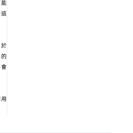
可能
將這
用於
膨的
不會
利用