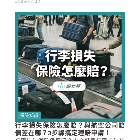
2026/07/13
2026年線上投保選擇與保費試算。
保險知識
行李損失保險怎麼賠？與航空公司賠
償差在哪？3步驟搞定理賠申請！