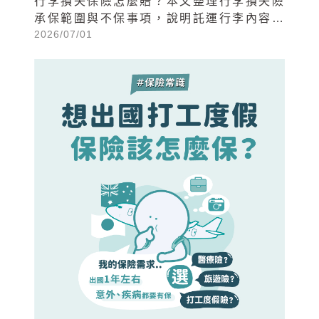
行李損失保險怎麼賠？本文整理行李損失險
承保範圍與不保事項，說明託運行李內容物
2026/07/01
遺失、旅途中遭竊或搶奪等常見情境該如何
理賠，並提供3步驟理賠申請流程。