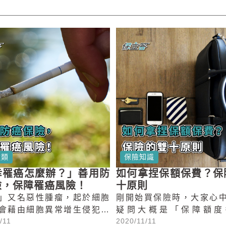
種類
保險知識
幸罹癌怎麼辦？」善用防
如何拿捏保額保費？保
險，保障罹癌風險！
十原則
」又名惡性腫瘤，起於細胞
剛開始買保險時，大家心
會藉由細胞異常增生侵犯其
疑問大概是「保障額度
/11
2020/11/11
、破壞身體機能。它長期位
夠？」、「保費會不會太