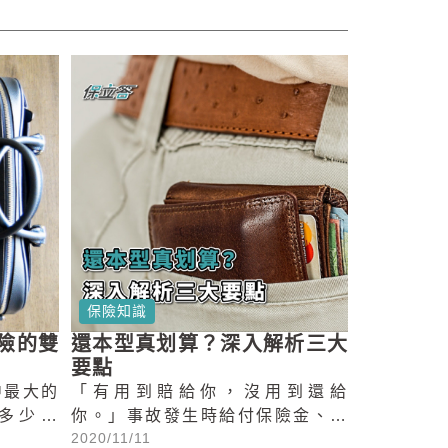
保險知識
還本型真划算？深入解析三大
險的雙
要點
「有用到賠給你，沒用到還給
中最大的
你。」事故發生時給付保險金、事
多少才
2020/11/11
故未發生連本帶利返還保費，有這
貴？」一