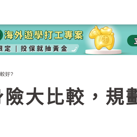
較好?
身險大比較，規