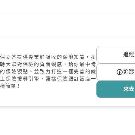
追蹤 
保立答提供專業好吸收的保險知識，扭
轉大眾對保險的負面觀感，給你最中肯
的保險觀點。並致力打造一個完善的線
追蹤 
上保險搜尋引擎，讓挑保險跟訂飯店一
樣簡單！
來去