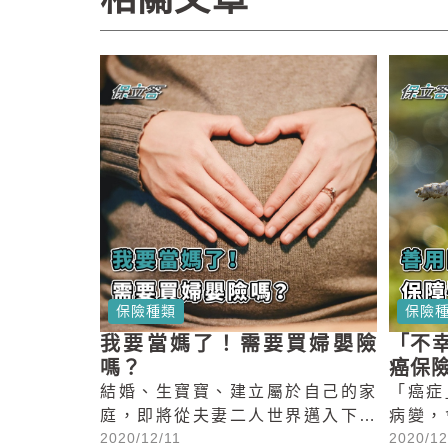
保險
保險種類
「不
我要當媽了！需要買婦嬰險
癌保
嗎？
「癌症
結婚、生寶寶、建立屬於自己的家
病變，
庭，即將從夫妻二人世界邁入下一
2020/12
2020/12/11
他部位
個階段，面對生產的喜悅，除了為