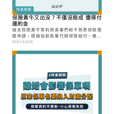
時事聊聊
保險黃牛又出沒？不僅沒賠成 還得付
違約金
過去保險黃牛常利用長輩們較不熟悉保險理
賠申請，透過協助長輩代辦保險給付，進而
2021/12/28
賺取高額佣金（約30%~50％）...