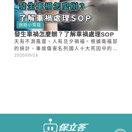
保險小常識
發生車禍怎麼辦？了解車禍處理SOP
天有不測風雲，人有旦夕禍福。根據衛福部
的統計，事故傷害名列國人十大死因中的前
2020/09/16
五名，事故傷害中又以交通事故為最大宗。
用路人最害怕發生車禍，愛車受損、人有傷
亡，車禍發生時怎麼辦，該如何應對麻煩...