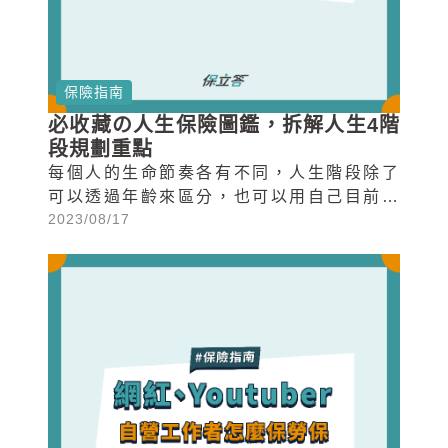
保險指南
必收藏の人生保險圖鑑，拆解人生4階
段規劃重點
每個人的生命節奏各有不同，人生階段除了
可以透過年齡來區分，也可以用自己目前的
2023/08/17
身分來去看待，保立答綜合年齡及身份簡單
將人生分為四個階段：18歲以前讀書學習的
孩童時期、30歲以前初入社會的脫殼時期、
30多歲有了老小要養的責任時期、以及50歲
以後享受人生的退休時期。