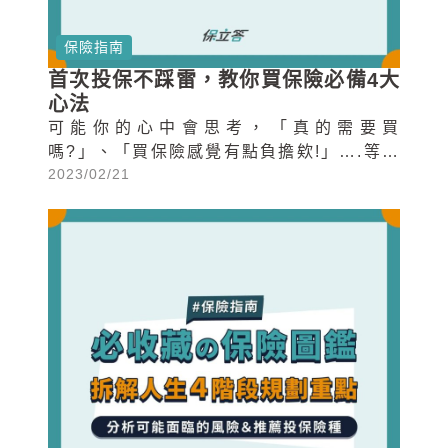
保險指南
首次投保不踩雷，教你買保險必備4大
心法
可能你的心中會思考，「真的需要買
嗎?」、「買保險感覺有點負擔欸!」….等心
2023/02/21
中跑出一些聲音，但最主要還是害怕自己，
第一次正式認識保險卻沒有方向盲目的亂投
保，在這裡我們帶你用正確的心態面對人生
第一次買保險。