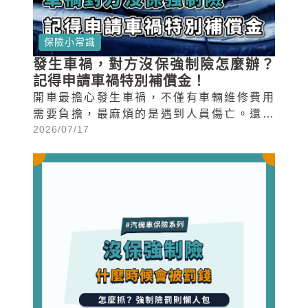
保險小常識
發生車禍，對方沒保強制險怎麼辦？
記得申請車禍特別補償金！
開車最擔心發生車禍，不僅有車輛維修費用
需要負擔，最麻煩的是遇到人員傷亡。還好
2026/07/17
政府規定每輛車都必須投保強制險，可以負
擔不少醫療費用。但如果對方沒有投保強制
險，應該向誰求償...