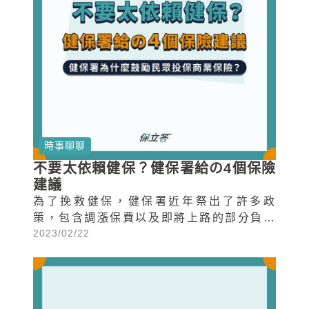
時事聊聊
不要太依賴健保？健保署給の4個保險
建議
為了挽救健保，健保署近年祭出了許多政
策，包含調漲保費以及即將上路的部分負擔
2023/02/22
政策，民眾就醫需自費的比率愈來愈高。健
保署也開始向民眾宣導商業保險的重要性，
鼓勵民眾投保商業保險彌補健保的不足，並
提出了四大投保建議，大家可以根據此四大
點聰明保醫療險！