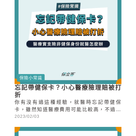
保險小常識
忘記帶健保卡？小心醫療險理賠被打
折
你有沒有過這種經驗，就醫時忘記帶健保
卡，雖然知道醫療費用可能比較高，不過想
2023/02/03
到自己有投保醫療險能夠申請理賠，就沒有
特別在意。殊不知拿到理賠金時，卻發現保
險沒有全額理賠，理賠金被打折了。