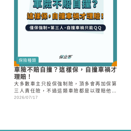
保險種類
車險不賠自撞？這樣保，自撞車禍才
理賠！
大多數車主只投保強制險，頂多會再加保第
三人責任險，不過這類車險都是以理賠他人
2026/07/17
為主。因此如果你只是單純投保責任險，一
旦發生自撞車禍，確實可能面臨車險無法啟
動的窘況。以下為你盤點，自撞車禍需要投
保哪些車險，才能申請理賠。