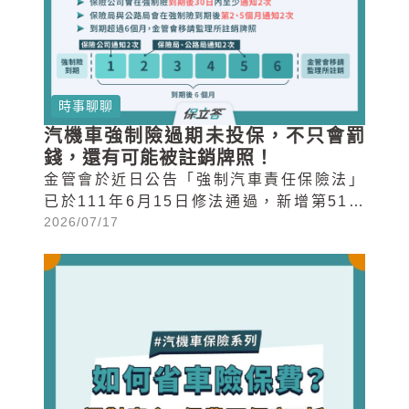
時事聊聊
汽機車強制險過期未投保，不只會罰
錢，還有可能被註銷牌照！
金管會於近日公告「強制汽車責任保險法」
已於111年6月15日修法通過，新增第51條
2026/07/17
之1：「投保義務人於本保險期間屆滿逾六
個月，仍未依本法規定再行訂立本保險契約
者，主管機關(金融監督管理委員會)得移請
公路監理機關註銷其牌照。」