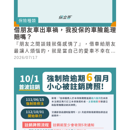
保險種類
借朋友車出車禍，我投保的車險能理
賠嗎？
『朋友之間談錢就傷感情了』，借車給朋友
最讓人煩惱的，就是當自己的愛車不幸在借
2026/07/17
給朋友時發生事故，甚至造成他人損失時，
到底該如何處理，以免為了錢打壞了多年的
友誼呢。