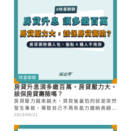
時事聊聊
房貸升息須多繳百萬，房貸壓力大，
該保房貸壽險嗎？
房貸壓力越來越大，貸款後最怕的就是突然
發生事故，導致自己不再有能力繳納高額的
2023/06/21
房貸，此時因應高額房貸風險而生的「房貸
壽險」就能成為房貸族分攤風險的選項之
一。