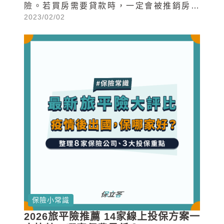
險。若買房需要貸款時，一定會被推銷房貸
2023/02/02
壽險，不過究竟這個房貸壽險是什麼、是否
和住宅火險一樣申請房屋貸款就一定要投保
呢？看完這篇你就知道啦！今天保立答就來
帶大家認識房貸壽險這個有點陌生的險種
吧！
保險小常識
2026旅平險推薦 14家線上投保方案一