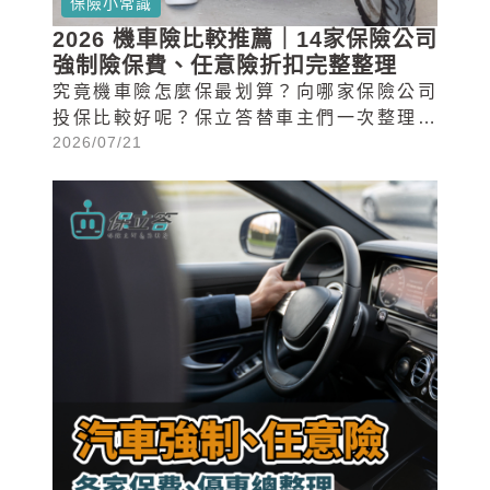
保險小常識
2026 機車險比較推薦｜14家保險公司
強制險保費、任意險折扣完整整理
究竟機車險怎麼保最划算？向哪家保險公司
投保比較好呢？保立答替車主們一次整理了
2026/07/21
投保機車險最在意的各項條件總整理，想知
道各家保險公司機車強制險一年多少錢、任
意險哪家折扣最高嗎？馬上往下看下去！