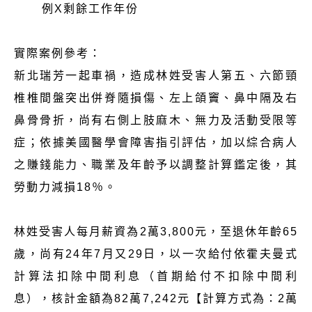
例X剩餘工作年份
實際案例參考：
新北瑞芳一起車禍，造成林姓受害人第五、六節頸
椎椎間盤突出併脊隨損傷、左上頜竇、鼻中隔及右
鼻骨骨折，尚有右側上肢麻木、無力及活動受限等
症；依據美國醫學會障害指引評估，加以綜合病人
之賺錢能力、職業及年齡予以調整計算鑑定後，其
勞動力減損18％。
林姓受害人每月薪資為2萬3,800元，至退休年齡65
歲，尚有24年7月又29日，以一次給付依霍夫曼式
計算法扣除中間利息（首期給付不扣除中間利
息），核計金額為82萬7,242元【計算方式為：2萬