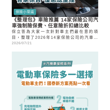
保險小常識
《整理包》車險推薦 14家保險公司汽
車強制險保費、任意險折扣總比較
保立答為大家一次針對車主們最在意的項
目，整理了2026年14家保險公司的汽車強
2026/07/21
制險保費總比較表、汽車任意險優惠折扣比
較表、車險附贈道路救援比較表，以及各家
網路投保抽獎活動！車險即將到期，你也想
找划算的車險方案嗎？馬上往下查看！