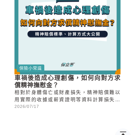
保險小常識
車禍後造成心理創傷，如何向對方求
償精神撫慰金？
相對於身體傷亡或財產損失，精神賠償難以
用實際的收據或薪資證明等資料計算損失金
2026/07/17
額，因此容易被大眾誤解為可以漫天喊價、
獅子大開口的求償項目。然而，法院在判定
精神賠償時其實有個標準與流程。