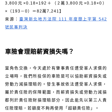
3,800元×0.18×192＋（2萬3,800元×0.18×0）
×（193－0）＝82萬7,241】
來源：
臺灣新北地方法院 111 年度簡上字第 542
號民事判決
車險會理賠薪資損失嗎？
當角色交換，今天處於有肇事責任遭受害人求償的
立場時，我們所投保的車險是可以協助薪資損失或
勞動力減損理賠的。發生事故依法遭受害人求償，
屬於責任險的保障範圍，而薪資損失或勞動力減損
都列於責任險財損理賠部分，因此能先以第三人責
任險理賠，若額度不夠再使用「超額責任險」。