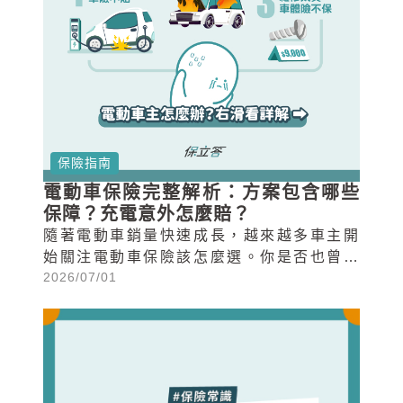
保險指南
電動車保險完整解析：方案包含哪些
保障？充電意外怎麼賠？
隨著電動車銷量快速成長，越來越多車主開
始關注電動車保險該怎麼選。你是否也曾疑
2026/07/01
惑：電動車跟油車保險有什麼差別？電池壞
掉、充電起火，保險會理賠嗎？本篇文章將
一次介紹電動車保險推薦方案、必備保障與
常見疑問！