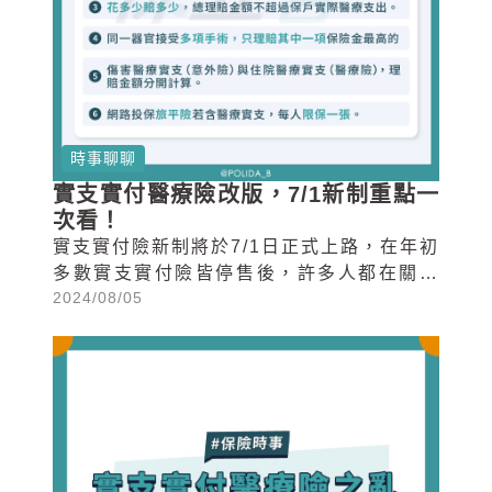
時事聊聊
實支實付醫療險改版，7/1新制重點一
次看！
實支實付險新制將於7/1日正式上路，在年初
多數實支實付險皆停售後，許多人都在關注
2024/08/05
改版後的實支實付險將有哪些變化，今天保
立答就要來和大家分享7/1日後販售實支實付
險有哪些需要注意的變動。