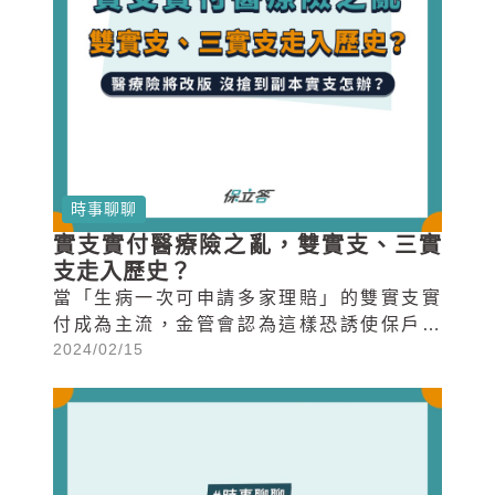
時事聊聊
實支實付醫療險之亂，雙實支、三實
支走入歷史？
當「生病一次可申請多家理賠」的雙實支實
付成為主流，金管會認為這樣恐誘使保戶靠
2024/02/15
保險賺錢的現象，同時也避免保險公司虧損
過高。因此，在2023年底的最後一週宣布
2024年將針對實支實付醫療險進行改革，其
中便包含暫停副本理賠的可能性。