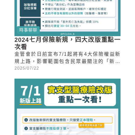
時事聊聊
2024七月保險新規，四大改版重點一
次看
金管會於日前宣布7/1起將有4大保險權益新
規上路，影響範圍包含民眾最關注的「新版
2025/07/22
實支實付險醫療險、失能險、旅平險以及分
紅保單」。以下保立答和大家一次介紹此次
保險四大新制各自的重點與改革內容，想簡
單快速了解新制對你有哪些影響嗎？馬上往
下看下去吧！