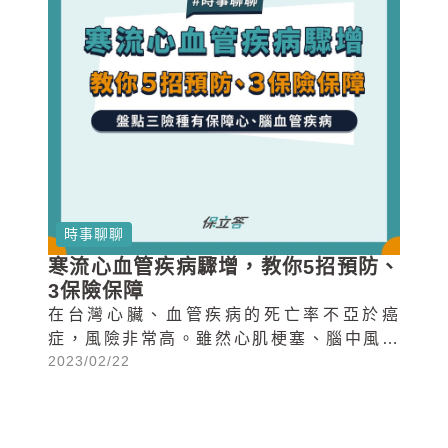
時事聊聊
寒流心血管疾病驟增，教你5招預防、
3保險保障
在台灣心臟、血管疾病的死亡率不亞於癌
症，風險非常高。雖然心肌梗塞、腦中風等
2023/02/22
疾病都是突然發生的，但仍有預防的方式，
今天就要來跟大家分享在寒冷的天氣下，我
們可以採取什麼樣的措施預防心血管疾病，
以及心血管疾病可以用哪些保險保障。