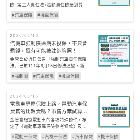
險+第三人責任險+超額責任險最划算。
若車齡在5年內，那不論是老司機或是
#汽車保險
#機車保險
新手駕駛都建議車險加保基礎但費用划
算的丙式車體險。
2026/02/10
汽機車強制險過期未投保，不只會
罰錢，還有可能被註銷牌照！
金管會於近日公告「強制汽車責任保險
法」已於111年6月15日修法通過，新增
第51條之1：「投保義務人於本保險期
#強制險
#汽車保險
#機車保險
間屆滿逾六個月，仍未依本法規定再行
訂立本保險契約者，主管機關(金融監督
管理委員會)得移請公路監理機關註銷其
2024/08/16
牌照。」
電動車專屬保險上路，電動汽車保
費真的比較貴嗎？市售方案試算與
推薦
金管會根據電動車的各項特殊條件，核
定了《電動車專屬保險參考條款》及附
加條款，目前已有保險公司正式開賣電
#電動車保險
#汽機車保險
#汽車保險
#機車保險
動車專屬車險方案。你也是特斯拉車主