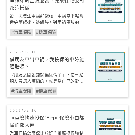
車禍和解金怎麼談？原來保險公司
都這樣做
第一次發生車禍好緊張，車禍當下報警
做完筆錄後，後續雙方對車禍事故的和
解金，到底要怎麼談。是雙方約定一個
#汽車保險
#機車保險
正式場合談賠償事宜呢？還是全權交給
保險公司？
2026/02/10
借朋友車出車禍，我投保的車險能
理賠嗎？
『朋友之間談錢就傷感情了』，借車給
朋友最讓人煩惱的，就是當自己的愛車
不幸在借給朋友時發生事故，甚至造成
#汽車保險
#機車保險
他人損失時，到底該如何處理，以免為
了錢打壞了多年的友誼呢。
2026/02/10
《車險快速投保指南》保險小白都
懂的懶人包
汽車保險怎麼保比較好？推薦投保強制