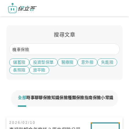
搜尋文章
儲蓄險
投資型保單
醫療險
意外險
失能險
長照險
旅平險
全部
時事聊聊
保險知識
保險種類
保險指南
保險小常識
2026/02/10